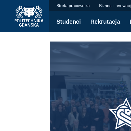
Samorząd Studentów
Przejdź
Przejdź
Przejdź
Strefa pracownika
Biznes i innowac
do
do
do
menu
wyszukiwarki
treści
Studenci
Rekrutacja
głównego