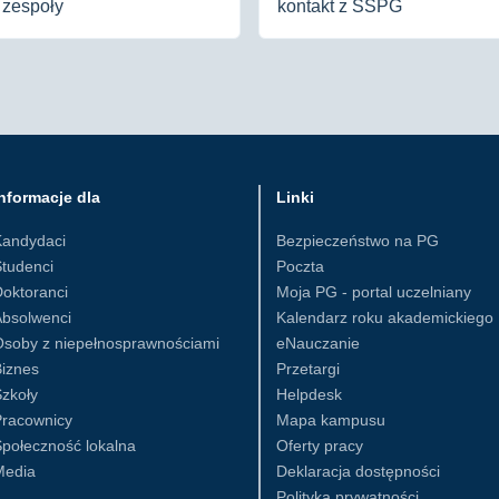
i zespoły
kontakt z SSPG
nformacje dla
Linki
Kandydaci
Bezpieczeństwo na PG
tudenci
Poczta
oktoranci
Moja PG - portal uczelniany
Absolwenci
Kalendarz roku akademickiego
Osoby z niepełnosprawnościami
eNauczanie
iznes
Przetargi
zkoły
Helpdesk
Pracownicy
Mapa kampusu
połeczność lokalna
Oferty pracy
Media
Deklaracja dostępności
Polityka prywatności