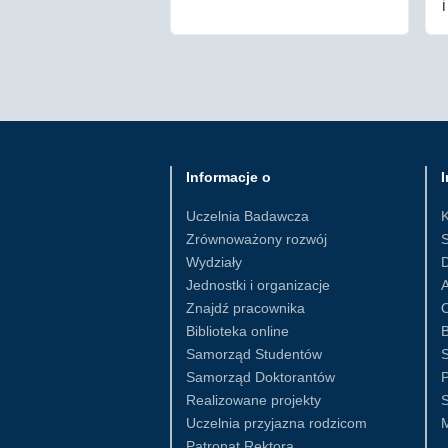
Informacje o
I
Uczelnia Badawcza
Zrównoważony rozwój
S
Wydziały
D
Jednostki i organizacje
Znajdź pracownika
Biblioteka online
B
Samorząd Studentów
S
Samorząd Doktorantów
Realizowane projekty
S
Uczelnia przyjazna rodzicom
Patronat Rektora