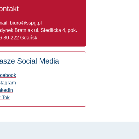
ontakt
mail:
biuro@sspg.pl
dynek Bratniak ul. Siedlicka 4, pok.
6 80-222 Gdańsk
asze Social Media
cebook
stagram
nkedIn
k Tok