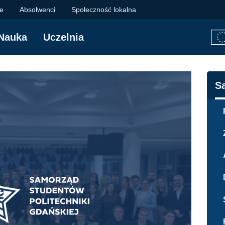
 PG | Politechnika 
je
Absolwenci
Społeczność lokalna
Nauka
Uczelnia
N
S