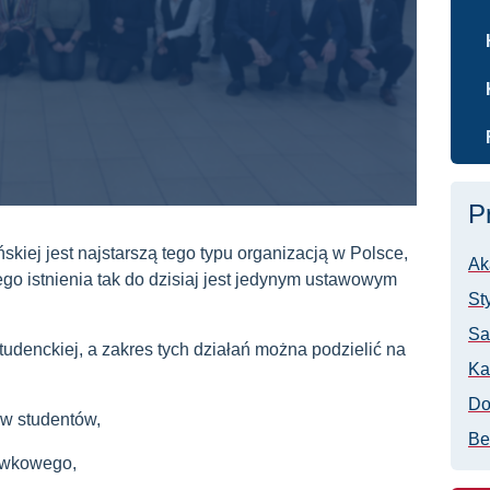
P
iej jest najstarszą tego typu organizacją w Polsce,
Ak
go istnienia tak do dzisiaj jest jedynym ustawowym
St
Sa
udenckiej, a zakres tych działań można podzielić na
Ka
Do
ów studentów,
Be
rywkowego,