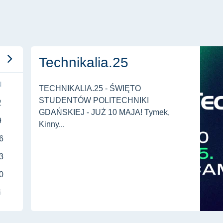
Technikalia.25
Technikalia.25
N
TECHNIKALIA.25 - ŚWIĘTO
STUDENTÓW POLITECHNIKI
2
GDAŃSKIEJ - JUŻ 10 MAJA! Tymek,
9
Kinny...
6
3
0
6