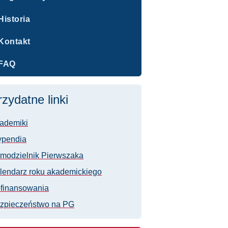
Historia
Kontakt
FAQ
rzydatne linki
ademiki
ypendia
modzielnik Pierwszaka
lendarz roku akademickiego
finansowania
zpieczeństwo na PG