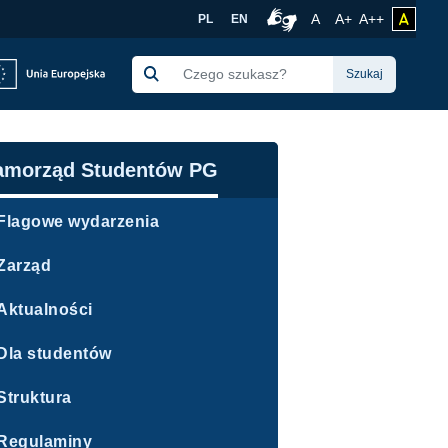
Gdańska
Rozmiar czcionki no
Czcionka więk
Czcionka 
A
A+
A++
zmień 
PL
EN
Połączenie z tłumacze
Szukaj
awigacja
amorząd Studentów PG
Flagowe wydarzenia
Zarząd
Aktualności
Dla studentów
Struktura
Regulaminy