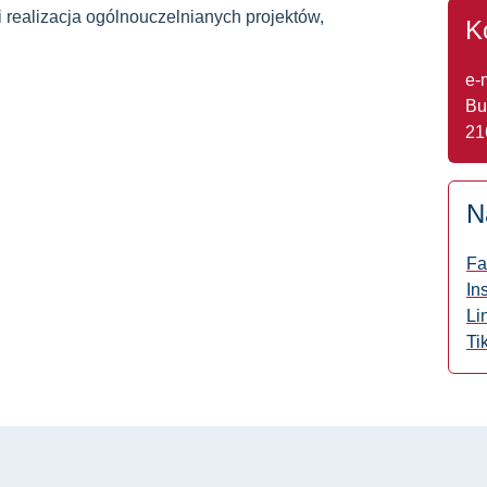
i realizacja ogólnouczelnianych projektów,
K
e-
Bu
21
N
Fa
In
Li
Ti