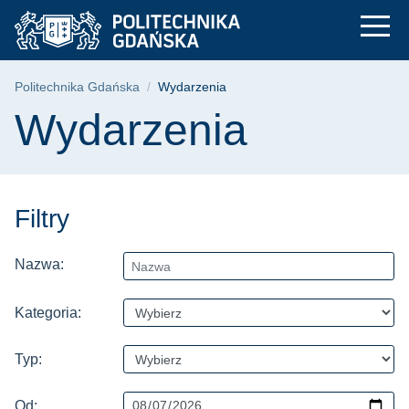
Wydarzenia | Polite
Przejdź
Przejdź
Przejdź
do
do
do
menu
wyszukiwarki
treści
głównego
Ścieżka nawigacyjna
Politechnika Gdańska
Wydarzenia
Treść strony
Wydarzenia
Filtry
Nazwa:
Kategoria:
Typ:
Od: