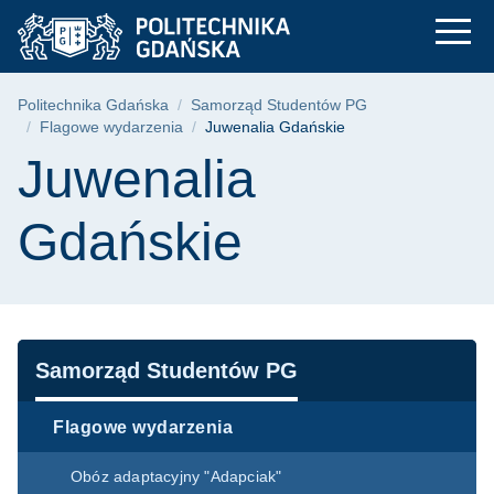
Juwenalia Gdańskie 
Przejdź
Przejdź
Przejdź
do
do
do
menu
wyszukiwarki
treści
głównego
Ścieżka nawigacyjna
Politechnika Gdańska
Samorząd Studentów PG
Flagowe wydarzenia
Juwenalia Gdańskie
Treść strony
Juwenalia
Gdańskie
Nawigacja
Samorząd Studentów PG
Flagowe wydarzenia
Obóz adaptacyjny "Adapciak"